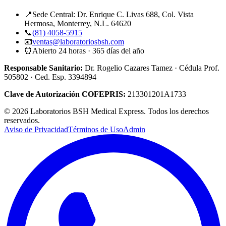
📍
Sede Central: Dr. Enrique C. Livas 688, Col. Vista
Hermosa, Monterrey, N.L. 64620
📞
(81) 4058-5915
📧
ventas@laboratoriosbsh.com
⏰
Abierto 24 horas · 365 días del año
Responsable Sanitario:
Dr. Rogelio Cazares Tamez · Cédula Prof.
505802
· Ced. Esp.
3394894
Clave de Autorización COFEPRIS:
213301201A1733
©
2026
Laboratorios BSH Medical Express. Todos los derechos
reservados.
Aviso de Privacidad
Términos de Uso
Admin