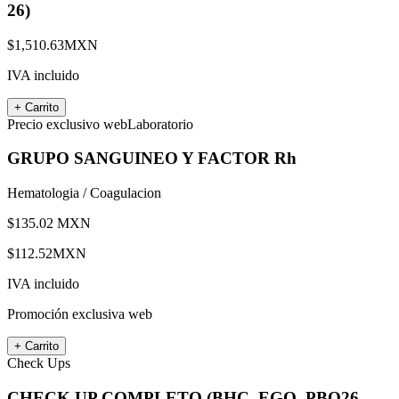
26)
$
1,510.63
MXN
IVA incluido
+ Carrito
Precio exclusivo web
Laboratorio
GRUPO SANGUINEO Y FACTOR Rh
Hematologia / Coagulacion
$
135.02
MXN
$
112.52
MXN
IVA incluido
Promoción exclusiva web
+ Carrito
Check Ups
CHECK UP COMPLETO (BHC, EGO, PBQ26,