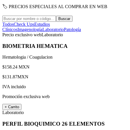
🏷 PRECIOS ESPECIALES AL COMPRAR EN WEB
Buscar
Todos
Check Ups
Estudios
Clínicos
Imagenología
Laboratorio
Patología
Precio exclusivo web
Laboratorio
BIOMETRIA HEMATICA
Hematologia / Coagulacion
$
158.24
MXN
$
131.87
MXN
IVA incluido
Promoción exclusiva web
+ Carrito
Laboratorio
PERFIL BIOQUIMICO 26 ELEMENTOS