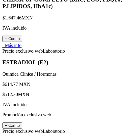
P.LIPIDOS, HbA1c)
$
1,647.46
MXN
IVA incluido
+ Carrito
ℹ️ Más info
Precio exclusivo web
Laboratorio
ESTRADIOL (E2)
Quimica Clinica / Hormonas
$
614.77
MXN
$
512.30
MXN
IVA incluido
Promoción exclusiva web
+ Carrito
Precio exclusivo web
Laboratorio